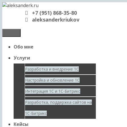
Перейти
к
+7 (951) 868-35-80
содержимому
aleksanderkriukov
Меню
Обо мне
Услуги
Разработка и внедрение 1С
Настройка и обновление 1С
Интеграция 1С и 1С-Битрикс
Разработка, поддержка сайтов на
1С-Битрикс
Кейсы