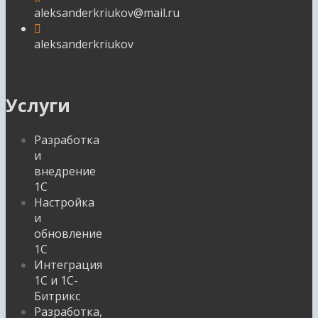
aleksanderkriukov@mail.ru
aleksanderkriukov
Услуги
Разработка
и
внедрение
1С
Настройка
и
обновление
1С
Интеграция
1С и 1С-
Битрикс
Разработка,